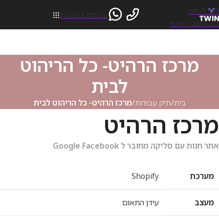
דלג לניווט
עבודות נבחרות
דלג לתוכן ראשי
מרכז הרהיט- כל הריהוט
לבית
בית
/
תיק עבודות
/
מרכז הרהיט- כל הריהוט לבית
מרכז הרהיט
אתר חנות עם סליקה מחובר ל Google Facebook
מערכת
Shopify
מעצב
עידן התאום