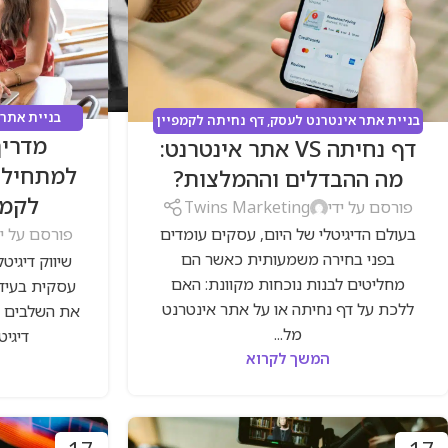
בניית אתר
בניית אתר אינטרנט לעסק
,
דף נחיתה לקמפיין
מדריך
דיגיטל
,
פייס
דף נחיתה VS אתר אינטרנט:
ממומן
,
סוכנות דיגיטל
,
קידום אורגני
,
קמפיינים
למתחילים
ממומנים
,
שיווק דיגיטלי
מה ההבדלים וההמלצות?
לקמפ
פורסם על ידי
Twins Marketing
בעולם הדיגיטלי של היום, עסקים עומדים
פורסם על יד
בפני בחירה משמעותית כאשר הם
שיווק דיגיט
מחליטים לבנות נוכחות מקוונת: האם
עסקית בעידן
ללכת על דף נחיתה או על אתר אינטרנט
את השלבים ה
מל...
דיגיט
המשך לקרוא