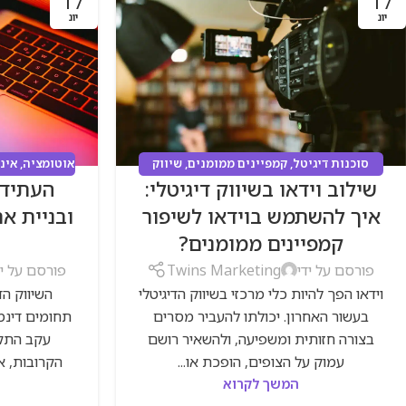
17
17
יונ
יונ
סוכנות דיגיטל
,
קמפיינים ממומנים
,
שיווק
אוטומציה
,
אינ
שילוב וידאו בשיווק דיגיטלי:
העתיד 
דיגיטלי
אינטרנט לע
ממו
איך להשתמש בוידאו לשיפור
ובניית א
קמפיינים ממומנים?
פורסם על ידי
Twins Marketing
פורסם על יד
וידאו הפך להיות כלי מרכזי בשיווק הדיגיטלי
השיווק הד
בעשור האחרון. יכולתו להעביר מסרים
תחומים דינמי
בצורה חזותית ומשפיעה, ולהשאיר רושם
עקב התקד
עמוק על הצופים, הופכת או...
הקרובות, אנ
המשך לקרוא