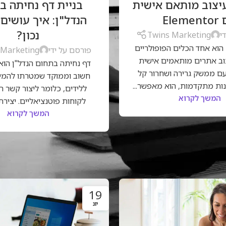
יצוב מותאם אישית
בניית דף נחיתה ב
אתר אינטרנט לעסק
,
דף נחיתה
סוכנות דיגיטל
,
שיווק דיג
ן
,
סוכנות דיגיטל
,
שיווק דיגיטלי
Elem
הנדל"ן: איך עושים
נכון?
י
Twins Marketing
Elementor הוא אחד הכלים הפופולריים
פורסם על ידי
 Marketing
וב אתרים מותאמים אישית
דף נחיתה בתחום הנדל"ן הוא כ
עם ממשק גרירה ושחרור קל
חשוב וממוקד שמטרתו להמי
נות מתקדמות, הוא מאפשר...
ללידים, כלומר ליצור קשר ר
המשך לקרוא
לקוחות פוטנציאליים. יצירת ד
המשך לקרוא
19
יונ