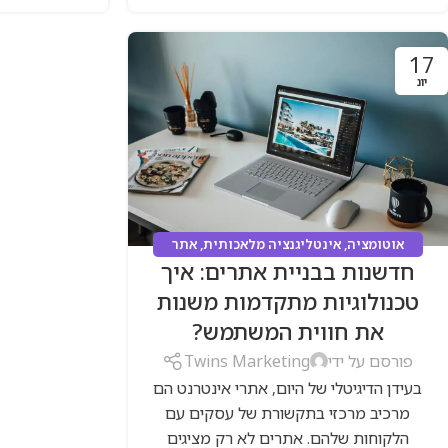
17
יונ
אוטומציה
,
אינטליגנציה מלאכותית
,
אתר
חדשנות בבניית אתרים: איך
וורדפרס
,
אתר חנות לעסק
,
בניית אתר אינטרנט
לעסק
,
סוכנות דיגיטל
,
שיווק דיגיטלי
טכנולוגיות מתקדמות משנות
את חווית המשתמש?
פורסם על ידי
Twins Marketing
בעידן הדיגיטלי של היום, אתרי אינטרנט הם
מרכיב מרכזי בתקשורת של עסקים עם
הלקוחות שלהם. אתרים לא רק מציגים