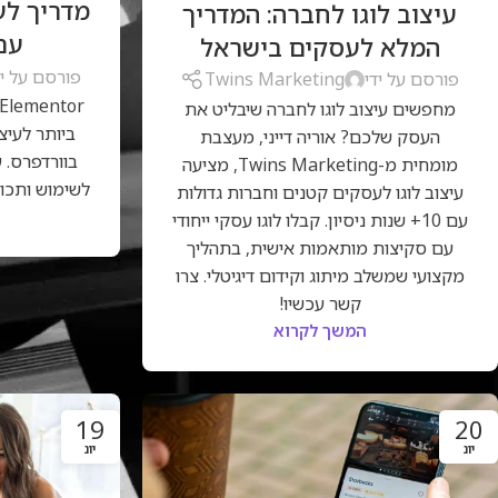
מדריך לע
נדל"ן
,
בניית 
עיצוב לוגו לחברה: המדריך
גוגל
,
סוכנות דיגיטל
,
קידום אורגני
,
קמפיינים
לקמפיין ממומ
ממומנים
,
שיווק דיגיטלי
עם entor
המלא לעסקים בישראל
פורסם על יד
פורסם על ידי
Twins Marketing
מחפשים עיצוב לוגו לחברה שיבליט את
ביותר לעיצ
העסק שלכם? אוריה דייני, מעצבת
בוורדפרס. 
מומחית מ-Twins Marketing, מציעה
לשימוש ותכו
עיצוב לוגו לעסקים קטנים וחברות גדולות
עם 10+ שנות ניסיון. קבלו לוגו עסקי ייחודי
עם סקיצות מותאמות אישית, בתהליך
מקצועי שמשלב מיתוג וקידום דיגיטלי. צרו
קשר עכשיו!
המשך לקרוא
19
20
יונ
יונ