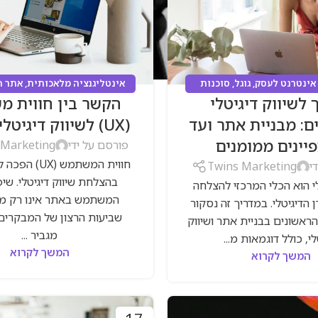
 אינטרנט לעסק
,
גוגל
,
סוכנות
אינטליגנציה מלאכותית
,
אתר ח
 לשיווק דיגיטלי
הקשר בין חווית 
בוק
,
קמפיינים ממומנים
,
שיווק
סוכנות דיגיטל
,
קמפיינים ממומ
דיגיטלי
דיגיטלי
: מבניית אתר ועד
(UX) לשיווק דיגיטלי מוצלח
יינים ממומנים
פורסם על ידי
 Marketing
חווית המשתמש (X
י
Twins Marketing
בהצלחת שיווק דיגיטלי. שיפ
לי הוא הכלי המרכזי להצלחה
המשתמש באתר אינו רק מ
 הדיגיטלי. במדריך זה נסקור
שביעות הרצון של המבקרים
ראשונים בבניית אתר ושיווק
מגביר ...
לי, כולל דוגמאות מ...
המשך לקרוא
המשך לקרוא