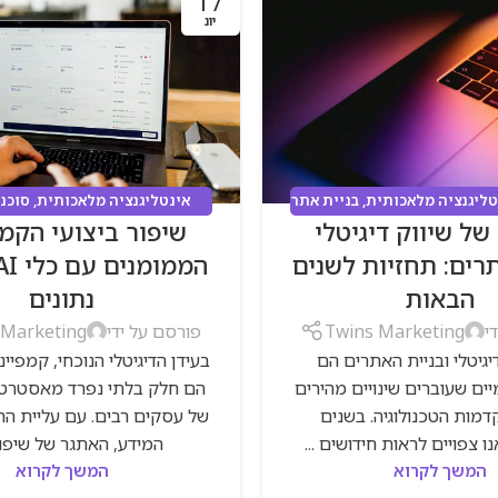
17
יונ
טליגנציה מלאכותית
,
בניית אתר
אינטליגנציה מלאכותית
,
סוכנו
של שיווק דיגיטלי
שיפור ביצועי הקמפ
סק
,
סוכנות דיגיטל
,
קמפיינים
קמפיינים ממומנים
,
שיווק ד
מנים
,
שיווק דיגיטלי
תרים: תחזיות לשנים
הבאות
נתונים
י
Twins Marketing
פורסם על ידי
 Marketing
יגיטלי ובניית האתרים הם
בעידן הדיגיטלי הנוכחי, קמפיי
ים שעוברים שינויים מהירים
הם חלק בלתי נפרד מאסטרטגי
מות הטכנולוגיה. בשנים
של עסקים רבים. עם עליית ה
ו צפויים לראות חידושים ...
המידע, האתגר של שיפור 
המשך לקרוא
המשך לקרוא