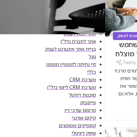
אוטומציה
אינטליגנציה מלאכותית
אינסטגרם
אתר וורדפרס
אתר חנות לעסק
נות לעסק
,
אתר לחברת נדל"ן
משתמש
נים
,
שיווק
בניית אתר אינטרנט לעסק
גוגל
Twins
דף נחיתה לקמפיין ממומן
U) הפכה לגורם מרכזי
כללי
ור חווית
מערכת CRM
שפר את
מערכת CRM ליזמי נדל"ן
, אלא גם
סוכנות דיגיטל
פייסבוק
פרסום עורכי דין
קידום אורגני
קמפיינים ממומנים
שיווק דיגיטלי