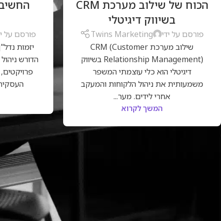
הכוח של שילוב מערכת CRM
בשיווק דיגיטלי
ל
פורסם על ידי
Twins Marketing
פורסם על יד
שילוב מערכת CRM (Customer
יזמות נדל"
Relationship Management) בשיווק
הדורש ניהול 
דיגיטלי הוא כלי עוצמתי המשפר
פרויקטים, 
משמעותית את ניהול הלקוחות והמעקב
העסקית 
אחרי לידים. מער...
המשך לקרוא