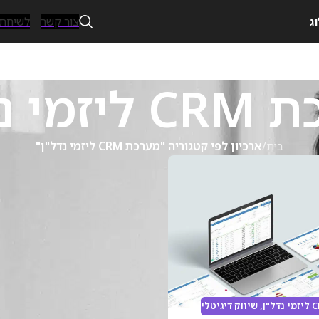
צור קשר
לשיחת ייעו
ג
מי נדל"ן
בית
/
ארכיון לפי קטגוריה "מערכת CRM ליזמי נדל"ן"
,
שיווק דיגיטלי