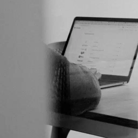
מדריך לבניית אתר לעסק
משפחתי לשנת 2025
11/06/2025
תגובה אחת
כיצד התאומים עידן ורועי עזרו
למותג העולמי Karcher בבניית
אתר חנות וירטואלית לעסק
15/07/2024
תגובה אחת
התאומים עידן ורועי: המומחים
בשיווק חנות מסחר
15/07/2024
תגובה אחת
קטגוריות