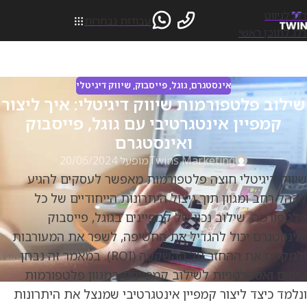
דלג לניווט
עבודות נבחרות
דלג לתוכן ראשי
אינסטגרם
,
גוגל
,
פייסבוק
,
שיווק דיגיטלי
שילוב פלטפורמות שיווק דיגיטלי: איך ליצור
קמפיין אינטגרטיבי עם גוגל, פייסבוק
ואינסטגרם
Twins Marketing
מופעל 20/06/2024
שיווק דיגיטלי חוצה פלטפורמות מאפשר לעסקים להגיע
לקהל רחב ומגוון תוך ניצול היתרונות הייחודיים של כל
פלטפורמה. שילוב נכון של קמפיינים בגוגל, פייסבוק
ואינסטגרם יכול להגדיל את החשיפה, לשפר את המעורבות
ולמקסם את ההחזר על ההשקעה (ROI). במאמר זה נבחן
טיפים ואסטרטגיות לשילוב קמפיינים במגוון פלטפורמות
ונלמד כיצד ליצור קמפיין אינטגרטיבי שמנצל את היתרונות