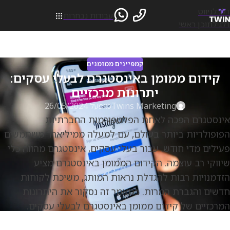
דלג לניווט
עבודות נבחרות
דלג לתוכן ראשי
קמפיינים ממומנים
קידום ממומן באינסטגרם לבעלי עסקים:
יתרונות מרכזיים
Twins Marketing
מופעל 26/05/2024
אינסטגרם הפכה לאחת הפלטפורמות החברתיות
הפופולריות ביותר בעולם, עם למעלה ממיליארד משתמשים
פעילים מדי חודש. עבור בעלי עסקים, אינסטגרם מהווה כלי
שיווקי רב עוצמה. הקידום הממומן באינסטגרם מציע
הזדמנויות רבות להגדלת נראות המותג, משיכת לקוחות
חדשים והגברת המרות. במאמר זה נסקור את היתרונות
המרכזיים של קידום ממומן באינסטגרם לבעלי עסקים.