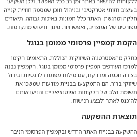
ללקוחות להישאר באתר זמן רב ככל האפשר, ולכן השקיעו
בעיצוב חזותי אטרקטיבי ובניהול תוכן שמספק חוויית קנייה
חלקה ומרגשת. האתר כלל תמונות באיכות גבוהה, תיאורים
מפורטים של המוצרים, ואפשרויות סינון וחיפוש מתקדמות.
הקמת קמפיין פרסומי ממומן בגוגל
כחלק מהאסטרטגיה השיווקית הכוללת, התאומים הקימו
למרכז העודפים קמפיין פרסומי ממומן בגוגל. הקמפיין נבנה
בצורה חכמה ומדויקת, עם מילות מפתח רלוונטיות ובידול
שיווקי ברור. הם התמקצעו בבניית מודעות שמשכו את
תשומת הלב של הלקוחות הפוטנציאליים והניעו אותם
להיכנס לאתר ולבצע רכישות.
תוצאות ההשקעה
ההשקעה בבניית האתר החדש ובקמפיין הפרסומי הניבה