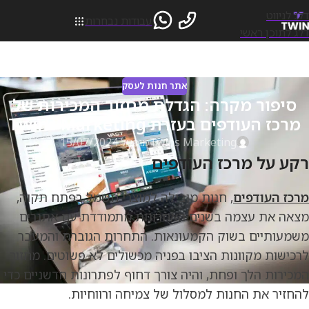
דלג לניווט
עבודות נבחרות
דלג לתוכן ראשי
אתר חנות לעסק
סיפור מקרה: הגדלת מחזור המכירות של
מרכז העודפים בעזרת Twins Marketing
Twins Marketing
מופעל 15/07/2024
רקע על מרכז העודפים
מרכז העודפים
, חנות מובילה למוצרי חשמל בפתח תקוה,
מצאה את עצמה בשנים האחרונות מתמודדת עם אתגרים
משמעותיים בשוק הקמעונאות. התחרות הגוברת והמעבר
לרכישות מקוונות הציבו בפניה מכשולים לא פשוטים. מחזור
המכירות הלך ופחת, והיה צורך דחוף לפתרונות חדשניים כדי
להחזיר את החנות למסלול של צמיחה ורווחיות.